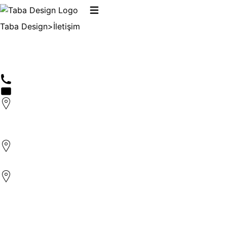
Taba Design
>
İletişim
Bizimle İletişime Geç
Aşağıda bulunan iletişim bilgilerinden bizimle iletişime
geçebilirsiniz!
+90 (212) 675 09 70
info@tabadesign.com
Showroom
Masko Mobilya Kenti No:37 D:5A Blok, 34490 İkitelli
OSB Başakşehir/İstanbul
Design Office
Via Roma 108, Edificio CD1, 20060 Milan/ITALY
Fabrika
İkitelli OSB Dersan Koop. San. Sit. S1 A Blok No:302
Başakşehir/İstanbul