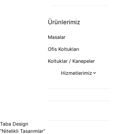
Koltuklar / Kanepeler
Ürünlerimiz
Masalar
Ofis Koltukları
Koltuklar / Kanepeler
Hizmetlerimiz
Ofis Tasarımı
Ofis Mobilyaları
Alan ve Departman
Planlaması
Taba Design
İhracat
“Nitelikli Tasarımlar”