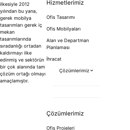
Hizmetlerimiz
ilkesiyle 2012
yılından bu yana,
Ofis Tasarımı
gerek mobilya
tasarımları gerek iç
Ofis Mobilyaları
mekan
tasarımlarında
Alan ve Departman
sıradanlığı ortadan
Planlaması
kaldırmayı ilke
İhracat
edinmiş ve sektörün
bir çok alanında tam
Çözümlerimiz
çözüm ortağı olmayı
Ofis Projeleri
amaçlamıştır.
Otel Projeleri
Hastane Projeleri
Çözümlerimiz
Ofis Projeleri